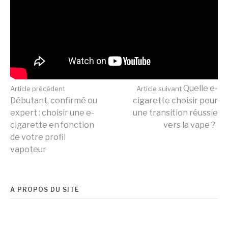
Lire
Quelle e-
Article précédent
Article suivant
Débutant, confirmé ou
cigarette choisir pour
expert : choisir une e-
une transition réussie
la
cigarette en fonction
vers la vape ?
de votre profil
vapoteur
suite
A PROPOS DU SITE