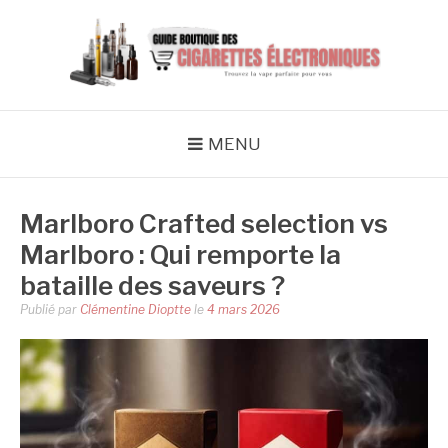
Aller
au
contenu
LA BOUTIQUE DES
Trouvez la vape parfaite pour vous
CIGARETTES
MENU
ÉLECTRONIQUES
Marlboro Crafted selection vs
Marlboro : Qui remporte la
bataille des saveurs ?
Publié par
Clémentine Dioptte
le
4 mars 2026